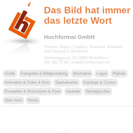
Das Bild hat immer
das letzte Wort
Hochformat GmbH
Thomas Oetjen | Grafiker, Illustrator, Animator
und Fotograf in Winterthur
Steinberggasse 29 | 8400 Winterthur |
052 366 25 66 | ma
il@
hoch
format
.
c
om
Grafik
Fotografie & Bildgestaltung
Illustration
Logos
Plakate
Animation & Video & Kino
Speisekarten
Kataloge & Covers
Prospekte & Broschüren & Flyer
Inserate
Nostalgisches
Über mich
Home