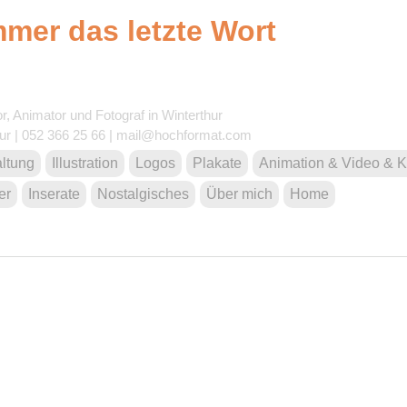
mmer das letzte Wort
or, Animator und Fotograf in Winterthur
ur | 052 366 25 66 | ma
il@
hoch
format
.
c
om
altung
Illustration
Logos
Plakate
Animation & Video & K
er
Inserate
Nostalgisches
Über mich
Home