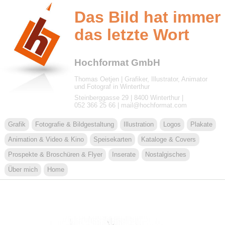
Das Bild hat immer
das letzte Wort
Hochformat GmbH
Thomas Oetjen | Grafiker, Illustrator, Animator
und Fotograf in Winterthur
Steinberggasse 29 | 8400 Winterthur |
052 366 25 66 | ma
il@
hoch
format
.
c
om
Grafik
Fotografie & Bildgestaltung
Illustration
Logos
Plakate
Animation & Video & Kino
Speisekarten
Kataloge & Covers
Prospekte & Broschüren & Flyer
Inserate
Nostalgisches
Über mich
Home